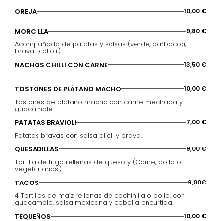
OREJA
10,00 €
MORCILLA
9,80 €
Acompañada de patatas y salsas (verde, barbacoa,
brava o alioli.)
NACHOS CHILLI CON CARNE
13,50 €
TOSTONES DE PLÁTANO MACHO
10,00 €
Tostones de plátano macho con carne mechada y
guacamole.
PATATAS BRAVIOLI
7,00 €
Patatas bravas con salsa alioli y brava.
QUESADILLAS
9,00 €
Tortilla de trigo rellenas de queso y (Carne, pollo o
vegetarianas.)
TACOS
9,00€
4 Tortillas de maíz rellenas de cochinilla o pollo. con
guacamole, salsa mexicana y cebolla encurtida.
TEQUEÑOS
10,00 €