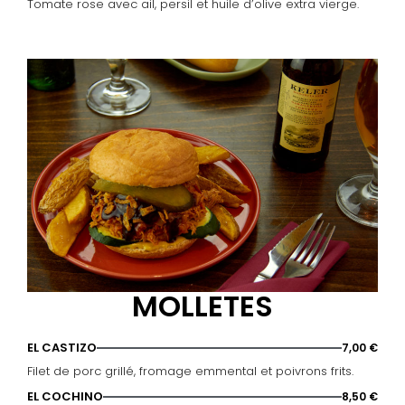
Tomate rose avec ail, persil et huile d’olive extra vierge.
MOLLETES
EL CASTIZO
7,00 €
Filet de porc grillé, fromage emmental et poivrons frits.
EL COCHINO
8,50 €